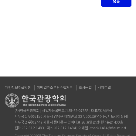
목록
개인정보취급방침
이메일주소무단수집거부
오시는길
사이트맵
(사)한국관광학회 | 사업자등록번호: 135-82-07853 | 대표자: 서원석
사무국 1 우)06150 서울시 강남구 테헤란로 327, 501호(역삼동, 빅토리아빌딩)
사무국 2 우)02447 서울시 동대문구 경희대로 26 호텔관광대학 본관 409호
전화 : 02-812-1483 | 팩스 : 02-812-1484 | 이메일 : tosok1484@daum.net
Copyright ⓒ 2025 The Tourism Sciences Society of Korea. All Rights Reserved.