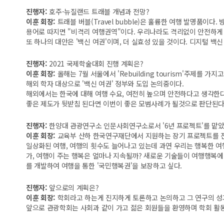
진행자:
호주-뉴질랜드 트래블 개념과 전망?
이훈 회장:
트래블 버블(Travel bubble)은 훌륭한 여행 발명품
용어로 따지면 "비격리 여행권역"이다. 우리나라도 격리없이 안전하게 여
또 하나의 대안은 '백신 여권'이며, 더 실효성 있을 것이다.
디지털 백신
진행자:
2021 국제학술대회 진행 계획은?
이훈 회장:
올해는 7월 서울에서 'Rebuilding tourism'주제를 가지고
해외 학자 대상으로 '백신 여권' 정부와 도입 논의중이다.
해외에서는 한국에 대해 여행 수요, 여전히 높으며 안전하다고 생각한
좋은 제도가 뒷받침 된다면 이번이 좋은 모범사례가 될것으로 판단된다
진행자:
한양대 관광연구소 인문사회연구소로서 '6년 프로젝트'를 맡
이훈 회장:
교육부 산하 한국연구재단에서 지원하는 장기 프로젝트를 
일상화된 여행, 여행의 횟수도 늘어나고 있는데 과연 우리는 행복한 
가, 여행이 주는 행복은 얼마나 지속될까? 새로운 기술들이 여행행복
를 개발하여 여행을 통한 '국민행복권'을 보장하고 싶다.
진행자:
앞으로의 계획은?
이훈 회장:
학회라고 하는게 진지하게 토론하고 논의하고 그 연구의 성
앞으로 관광학회는 사회과 같이 가고 젊은 회원들을 환영하며 학회 활