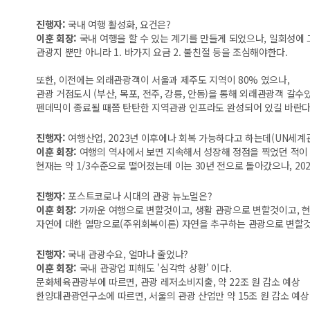
진행자:
국내 여행 활성화, 요건은?
이훈 회장:
국내 여행을 할 수 있는 계기를 만들게 되었으나, 일회성에 
관광지 뿐만 아니라
1. 바가지 요금 2. 불친절 등을 조심해야한다.
또한, 이전에는 외래관광객이 서울과 제주도 지역이 80% 였으나,
관광 거점도시 (부산, 목포, 전주, 강릉, 안동)을 통해 외래관광객 갈수
펜데믹이 종료될 때쯤 탄탄한 지역관광 인프라도 완성되어 있길 바란다
진행자:
여행산업, 2023년 이후에나 회복 가능하다고 하는데
(UN세계
이훈 회장:
여행의 역사에서 보면 지속해서 성장해 정점을 찍었던 적이 2
현재는 약 1/3수준으로 떨어졌는데 이는 30년 전으로 돌아갔으나,
20
진행자:
포스트코로나 시대의 관광 뉴노멀은?
이훈 회장:
가까운 여행으로 변할것이고, 생활 관광으로 변할것이고, 현
자연에 대한 열망으로(주위회복이론) 자연을 추구하는 관광으로 변할
진행자:
국내 관광수요, 얼마나 줄었나?
이훈 회장:
국내 관광업 피해도 '심각학 상황' 이다.
문화체육관광부에 따르면, 관광 레저소비지출, 약 22조 원 감소 예상
한양대관광연구소에 따르면, 서울의 관광 산업만 약 15조 원 감소 예상