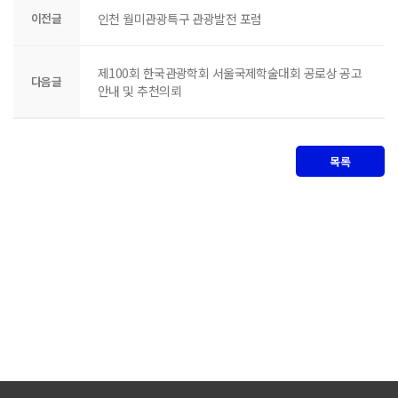
이전글
인천 월미관광특구 관광발전 포럼
제100회 한국관광학회 서울국제학술대회 공로상 공고
다음글
안내 및 추천의뢰
목록