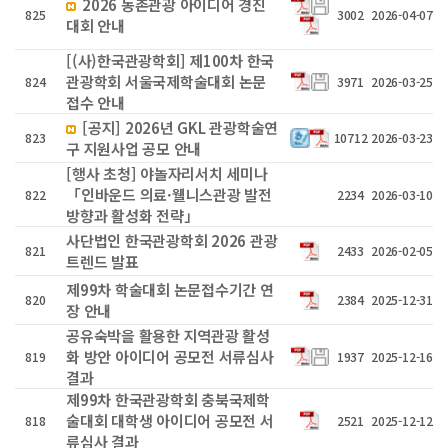
2026 농촌관광 아이디어 경진
825
3002
2026-04-07
대회 안내
[(사)한국관광학회] 제100차 한국
관광학회 서울국제학술대회 논문
824
3971
2026-03-25
접수 안내
[공지] 2026년 GKL 관광학술연
823
10712
2026-03-23
구 지원사업 공모 안내
[행사 초청] 야놀자리서치 세미나
「인바운드 의료·웰니스관광 발전
822
2234
2026-03-10
방향과 활성화 전략」
사단법인 한국관광학회 2026 관광
821
2433
2026-02-05
트렌드 발표
제99차 학술대회 논문접수기간 연
820
2384
2025-12-31
장 안내
공유숙박을 활용한 지역관광 활성
화 방안 아이디어 공모전 서류심사
819
1937
2025-12-16
결과
제99차 한국관광학회 충북국제학
술대회 대학생 아이디어 공모전 서
818
2521
2025-12-12
류심사 결과