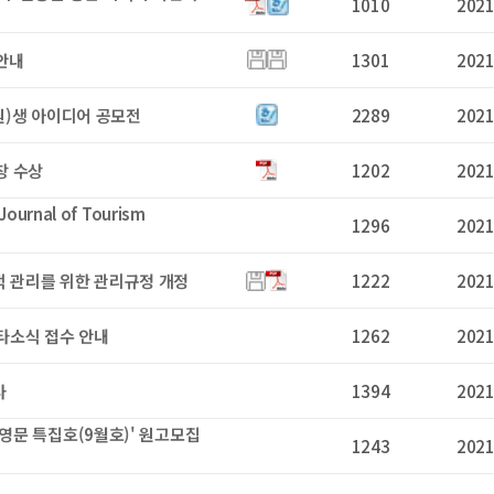
1010
2021
안내
1301
2021
원)생 아이디어 공모전
2289
2021
창 수상
1202
2021
urnal of Tourism
1296
2021
적 관리를 위한 관리규정 개정
1222
2021
기타소식 접수 안내
1262
2021
사
1394
2021
영문 특집호(9월호)' 원고모집
1243
2021