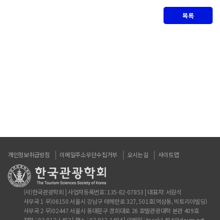
목록
개인정보취급방침
이메일주소무단수집거부
오시는길
사이트맵
(사)한국관광학회 | 사업자등록번호: 135-82-07853 | 대표자: 서원석
사무국 1 우)06150 서울시 강남구 테헤란로 327, 501호(역삼동, 빅토리아빌딩)
사무국 2 우)02447 서울시 동대문구 경희대로 26 호텔관광대학 본관 409호
전화 : 02-812-1483 | 팩스 : 02-812-1484 | 이메일 : tosok1484@daum.net