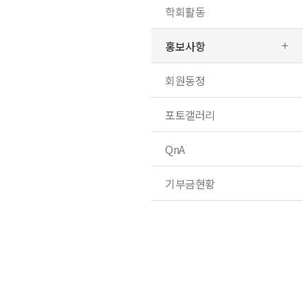
학회활동
홍보사항
회원동정
포토갤러리
QnA
기부금현황