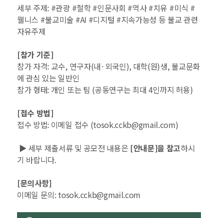
세부 주제
: #
관광
#
철학
#
인문사회
#
역사
#
치유
#
미식
#
웰니스
#
불교미술
#AI #
디지털
#
지속가능성 등 불교 관련
자유주제
[
참가 기준
]
참가 자격
:
교수
,
연구자
(
내
·
외국인
),
대학
(
원
)
생
,
불교문화
에 관심 있는 일반인
참가 형태
:
개인 또는 팀
(
공동연구는 최대
4
인까지 허용
)
[
접수 방법
]
접수 방법
:
이메일 접수
(tosok.cckb@gmail.com)
▶
︎
세부 제출서류 및 공모전 내용은
[
안내문
]
을 참고
하시
기 바랍니다
.
[
문의사항
]
이메일 문의
: tosok.cckb@gmail.com