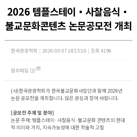
2026 템플스테이・사찰음식・
불교문화콘텐츠 논문공모전 개최
한국관광학회
|
2026-05-07 18:15:10
|
조회 4196
첨부파일 (2)
(
사
)
한국관광학회가 한국불교문화사업단과 함께
2026
년
논문 공모전을 개최합니다
.
많은 관심과 참여 바랍니다
.
[
공모전 주제 및 분야
]
논문 주제
:
템플스테이
·
사찰음식
·
불교문화 콘텐츠의 현대
적 의미와 가치
,
지속가능성에 대한 학술적 고찰