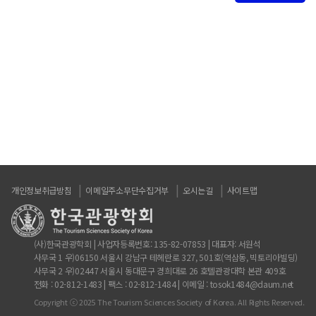
개인정보취급방침
이메일주소무단수집거부
오시는길
사이트맵
(사)한국관광학회 | 사업자등록번호: 135-82-07853 | 대표자: 서원석
사무국 1 우)06150 서울시 강남구 테헤란로 327, 501호(역삼동, 빅토리아빌딩)
사무국 2 우)02447 서울시 동대문구 경희대로 26 호텔관광대학 본관 409호
전화 : 02-812-1483 | 팩스 : 02-812-1484 | 이메일 : tosok1484@daum.net
Copyright ⓒ 2025 The Tourism Sciences Society of Korea. All Rights Reserved.