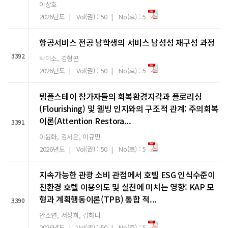
이상호
2026년도 | Vol(권) : 50 | No(호) : 5
항공서비스 전공 남학생의 서비스 남성성 재구성 과정
3392
박미소, 김형곤
2026년도 | Vol(권) : 50 | No(호) : 5
템플스테이 참가자들의 회복환경지각과 플로리싱
(Flourishing) 및 웰빙 인지와의 구조적 관계: 주의회복
이론(Attention Restora...
3391
이윤화, 김서은, 이규민
2026년도 | Vol(권) : 50 | No(호) : 5
지속가능한 관광 소비 관점에서 호텔 ESG 인식수준이
친환경 호텔 이용의도 및 실천에 미치는 영향: KAP 모
형과 계획행동이론(TPB) 통합 적...
3390
안소연, 서상희, 김하니
2026년도 | Vol(권) : 50 | No(호) : 5