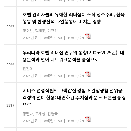
호텔 관리자들의 유해한 리더십이 조직 냉소주의, 침묵
행동 및 반생산적 과업행동에 미치는 영향
3389
정호열, 정재훈, 이규민
2026년도 | Vol(권) : 50 | No(호) : 4
우리나라 호텔 리더십 연구의 동향(2005~2025년): 내
용분석과 언어 네트워크분석을 중심으로
3388
진진희
2026년도 | Vol(권) : 50 | No(호) : 4
서비스 접점직원의 고객갑질 경험과 일상생활 전위공
격성의 전이 현상: 내면화된 수치심과 분노 표현을 중심
으로
3387
정젤나, 고계성, 김영국
2026년도 | Vol(권) : 50 | No(호) : 4