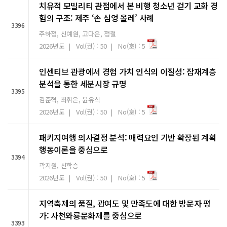
치유적 모빌리티 관점에서 본 비행 청소년 걷기 교화 경
험의 구조: 제주 ‘손 심엉 올레’ 사례
3396
주하정, 신예원, 고다은, 정철
2026년도 | Vol(권) : 50 | No(호) : 5
인센티브 관광에서 경험 가치 인식의 이질성: 잠재계층
분석을 통한 세분시장 규명
3395
김준혁, 최휘은, 윤유식
2026년도 | Vol(권) : 50 | No(호) : 5
패키지여행 의사결정 분석: 매력요인 기반 확장된 계획
행동이론을 중심으로
3394
곽지원, 신학승
2026년도 | Vol(권) : 50 | No(호) : 5
지역축제의 품질, 관여도 및 만족도에 대한 방문자 평
가: 사천와룡문화제를 중심으로
3393