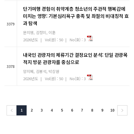
단기여행 경험이 취약계층 청소년의 주관적 행복감에
미치는 영향: 기본심리욕구 충족 및 좌절의 비대칭적 효
과 탐색
3379
문지영, 김정미, 이훈
2026년도 | Vol(권) : 50 | No(호) : 3
내국인 관광자의 체류기간 결정요인 분석: 단일 관광목
적지 방문 관광자를 중심으로
3378
양지혜, 김봉석, 박상원
2026년도 | Vol(권) : 50 | No(호) : 3
1
2
3
4
5
6
7
8
9
10