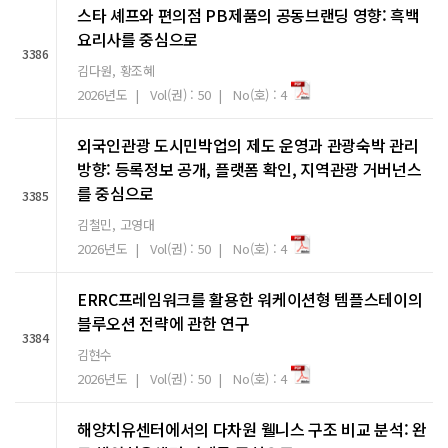
스타 셰프와 편의점 PB제품의 공동브랜딩 영향: 흑백
요리사를 중심으로
3386
김다원, 황조혜
2026년도 | Vol(권) : 50 | No(호) : 4
외국인관광 도시민박업의 제도 운영과 관광숙박 관리
방향: 등록정보 공개, 플랫폼 확인, 지역관광 거버넌스
를 중심으로
3385
김철민, 고영대
2026년도 | Vol(권) : 50 | No(호) : 4
ERRC프레임워크를 활용한 워케이션형 템플스테이의
블루오션 전략에 관한 연구
3384
김현수
2026년도 | Vol(권) : 50 | No(호) : 4
해양치유센터에서의 다차원 웰니스 구조 비교 분석: 완