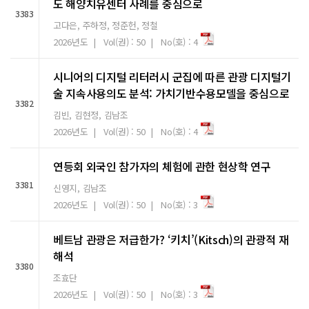
도 해양치유센터 사례를 중심으로
3383
고다은, 주하정, 정준헌, 정철
2026년도 | Vol(권) : 50 | No(호) : 4
시니어의 디지털 리터러시 군집에 따른 관광 디지털기
술 지속사용의도 분석: 가치기반수용모델을 중심으로
3382
김빈, 김현정, 김남조
2026년도 | Vol(권) : 50 | No(호) : 4
연등회 외국인 참가자의 체험에 관한 현상학 연구
3381
신영지, 김남조
2026년도 | Vol(권) : 50 | No(호) : 3
베트남 관광은 저급한가? ‘키치’(Kitsch)의 관광적 재
해석
3380
조효단
2026년도 | Vol(권) : 50 | No(호) : 3