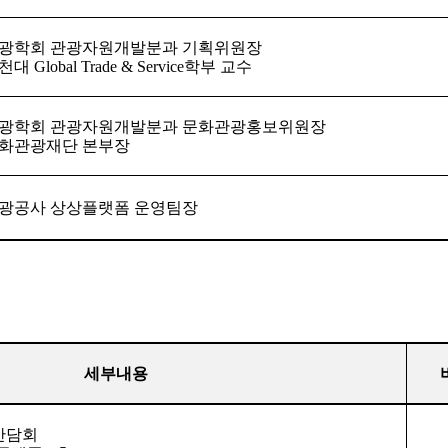
광학회 관광자원개발분과 기획위원장
인천대
Global Trade & Service
학부 교수
광학회 관광자원개발분과 문화관광홍보위원장
화관광재단 본부장
광공사 상상플랫폼 운영팀장
세부내용
간담회