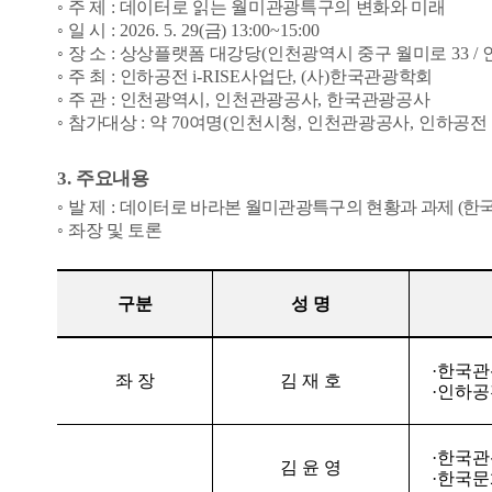
◦
주 제
:
데이터로 읽는 월미관광특구의 변화와 미래
◦
일 시
: 2026. 5. 29(
금
) 13:00~15:00
◦
장 소
:
상상플랫폼 대강당
(
인천광역시 중구 월미로
33 /
◦
주 최
:
인하공전
i-RISE
사업단
, (
사
)
한국관광학회
◦
주 관
:
인천광역시
,
인천관광공사
,
한국관광공사
◦
참가대상
:
약
70
여명
(
인천시청
,
인천관광공사
,
인하공전
3.
주요내용
◦
발 제
:
데이터로 바라본 월미관광특구의 현황과 과제
(
한
◦
좌장 및 토론
구분
성 명
·
한국관
좌 장
김 재 호
·
인하공
·
한국관
김 윤 영
·
한국문