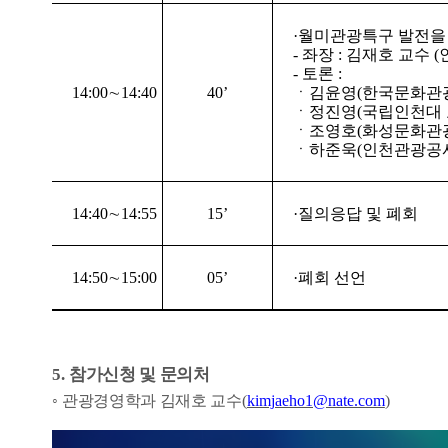
·
월미관광특구 발전을 
-
좌장
:
김재호 교수
(
-
토론
:
14:00
∼
14:40
40’
ㆍ
김윤영
(
한국문화관
ㆍ
정진영
(
국립인천대
ㆍ조영호
(
화성문화관
ㆍ
하준욱
(
인천관광공
14:40
∼
14:55
15’
·
질의응답 및 폐회
14:50
∼
15:00
05’
·
폐회 선언
5.
참가신청 및 문의처
◦
관광경영학과 김재호 교수
(
kimjaeho1@nate.com
)