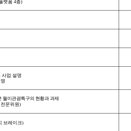
플랫폼
4
층
)
 사업 설명
설명
본 월미관광특구의 현황과 과제
 전문위원
)
피 브레이크
)