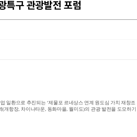
광특구 관광발전 포럼
업 일환으로 추진되는
‘
제물포 르네상스 연계 원도심 가치 재창조
역
(
개항장
,
차이나타운
,
동화마을
,
월미도
)
의 관광 발전을 도모하기