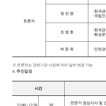
·
한국관
정 진 영
·
국립
토론자
·
한국관
조 영 호
·
화성문
하 준 욱
·
인천관
※
토론자는 관련기관 사정에 따라 일부 변경 가능
4.
추진일정
시간
·
전문가 점심식사 및 
12:00
∼
12:50
50’