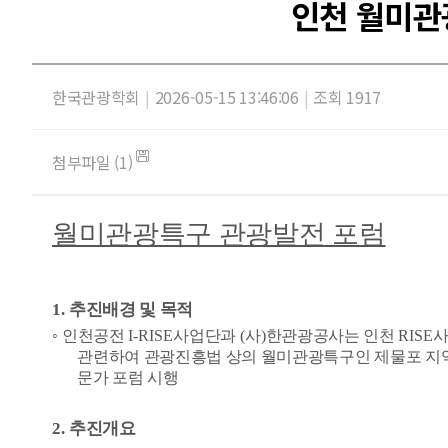
인천 월미관
한국관광학회
|
2026-05-15 13:46:06
|
조회 1917
첨부파일 (1)
월미관광특구 관광발전 포럼
1.
추진배경 및 목적
◦
인천공전
I-RISE
사업단과
(
사
)
한관광공사는 인천
RISE
사
관련하여 관광진흥법 상의 월미관광특구인 제물포 지
문가 포럼 시행
2.
추진개요